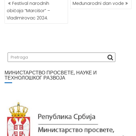
Festival narodnih
Međunarodni dan vode
P
običaja “Marcišor” –
O
Vladimirovac 2024.
S
T
N
A
V
I
G
A
МИНИСТАРСТВО ПРОСВЕТЕ, НАУКЕ И
T
ТЕХНОЛОШКОГ РАЗВОЈА
I
O
N