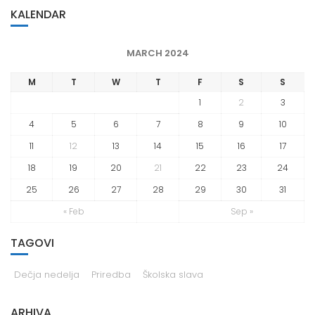
KALENDAR
MARCH 2024
M
T
W
T
F
S
S
1
2
3
4
5
6
7
8
9
10
11
12
13
14
15
16
17
18
19
20
21
22
23
24
25
26
27
28
29
30
31
« Feb
Sep »
TAGOVI
Dečja nedelja
Priredba
Školska slava
ARHIVA