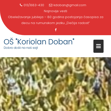
S
013/883-430
kdoban@gmail.com
k
Najnovije vesti
i
Obeležavanje jubileja – 80 godina postojanja časopisa za
p
decu na rumunskom jeziku „Dečija radost“
t
o
c
OŠ "Koriolan Doban"
o
Dobro došli na naš sajt
n
t
e
n
t