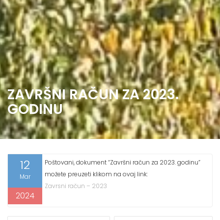
ZAVRŠNI RAČUN ZA 2023.
GODINU
12
Poštovani, dokument “Završni račun za 2023. godinu”
možete preuzeti klikom na ovaj link:
Mar
Zavrsni račun – 2023
2024