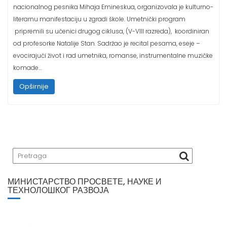
literarnu manifestaciju u zgradi škole. Umetnički program
pripremili su učenici drugog ciklusa, (V-VIII razreda), koordiniran
od profesorke Natalije Stan. Sadržao je recital pesama, eseje –
evocirajući život i rad umetnika, romanse, instrumentalne muzičke
komade…
Opširnije
МИНИСТАРСТВО ПРОСВЕТЕ, НАУКЕ И
ТЕХНОЛОШКОГ РАЗВОЈА