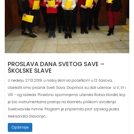
PROSLAVA DANA SVETOG SAVE –
ŠKOLSKE SLAVE
U nedelju 27.01.2019. u našoj školi sa početkom u 12 časova,
obeležili smo praznik Sveti Sava. Doprinos su dali učenice iz V, VI i
VIII – og razreda. Posebno spominjemo učenika Roksa Đorđel, koji
je bio instrumentalna pratnja na klarinetu prilikom izvođenja
Svetosavske himne. Program je pripremila prof. srpskog jezika
Aleksandra Glavonjić.
Opširnije