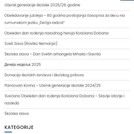
Obeležavanje jubileja – 80 godina postojanja časopisa za decu na
rumunskom jeziku „Dečija radost“
Obeležen dan rođenja narodnog heroja Koriolana Dobana
Sveti Sava (Rastko Nemanjić)
Školska slava – Dan Svetih arhangela Mihaila i Gavrila
Дечија недеља 2025
Donacija školskih rančeva i školskog pribora
Pančovan Korina – Učenik generacije školske 2024/25
Svečano Obeležen dan rođenja Koriolana Dobana – Slavlje istorije i
nasleđa
Školska slava
KATEGORIJE
Javne nabavke