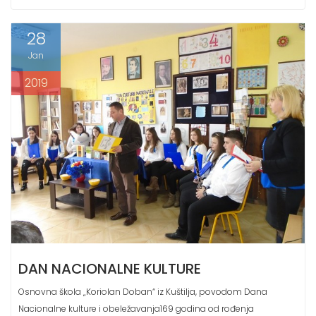
28
Jan
2019
DAN NACIONALNE KULTURE
Osnovna škola „Koriolan Doban“ iz Kuštilja, povodom Dana
Nacionalne kulture i obeležavanja169 godina od rođenja
nacionalnog pesnika Mihaja Emineskua, organizovala je kulturno-