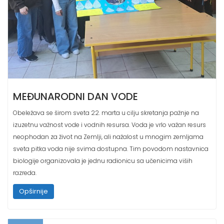
MEĐUNARODNI DAN VODE
Obeležava se širom sveta 22. marta u cilju skretanja pažnje na
izuzetnu važnost vode i vodnih resursa. Voda je vrlo važan resurs
neophodan za život na Zemlji, ali nažalost u mnogim zemljama
sveta pitka voda nije svima dostupna. Tim povodom nastavnica
biologije organizovala je jednu radionicu sa učenicima viših
razreda.
Opširnije
12