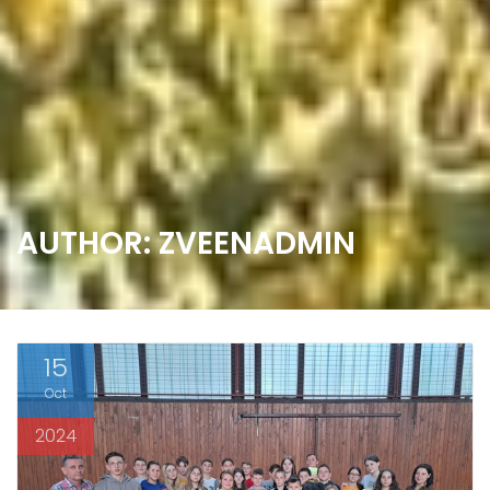
AUTHOR:
ZVEENADMIN
15
Oct
2024