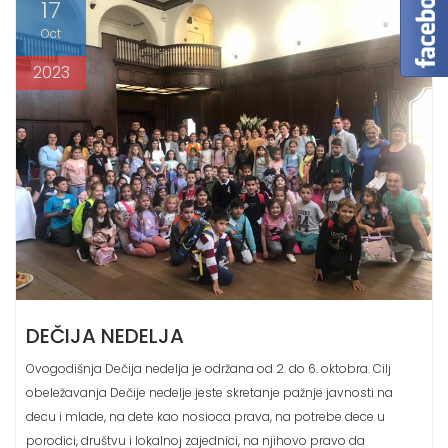
Oct
2023
DEČIJA NEDELJA
Ovogodišnja Dečija nedelja je održana od 2. do 6. oktobra. Cilj
obeležavanja Dečije nedelje jeste skretanje pažnje javnosti na
decu i mlade, na dete kao nosioca prava, na potrebe dece u
porodici, društvu i lokalnoj zajednici, na njihovo pravo da
odrastaju u što boljim uslovima. U našoj školi, tokom trajanja