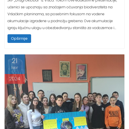
učenici se upoznaju sa značajem očuvanja biodiverziteta na
Vršačkim planinama, sa posebnim fokusom na vodene
akumulacije izgrađene u podnožju grebena. Ove akumulacije
igraju ključnu ulogu u obezbeđivanju staništa za vodozemce i…
Opširnije
21
Mar
2024