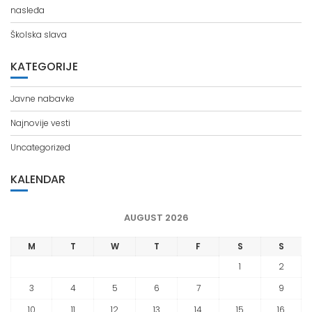
Školska slava
KATEGORIJE
Javne nabavke
Najnovije vesti
Uncategorized
KALENDAR
AUGUST 2026
M
T
W
T
F
S
S
1
2
3
4
5
6
7
8
9
10
11
12
13
14
15
16