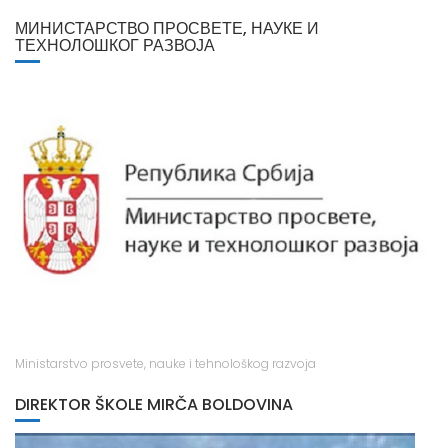
МИНИСТАРСТВО ПРОСВЕТЕ, НАУКЕ И
I
ТЕХНОЛОШКОГ РАЗВОЈА
G
A
T
I
O
N
Ministarstvo prosvete, nauke i tehnološkog razvoja
DIREKTOR ŠKOLE MIRČA BOLDOVINA