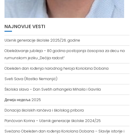
NAJNOVIJE VESTI
Učenik generacije školske 2025/26. godine
Obeležavanje jubileja – 80 godina postojanja časopisa za decu na
rumunskom jeziku „Dečija radost“
Obeležen dan rođenja narodnog heroja Koriolana Dobana
Sveti Sava (Rastko Nemanjić)
Školska slava – Dan Svetih arhangela Mihaila i Gavrila
Дечија недеља 2025
Donacija školskih rančeva i školskog pribora
Pančovan Korina – Učenik generacije školske 2024/25
Svečano Obeležen dan rođenja Koriolana Dobana – Slavlje istorije i
nasleđa