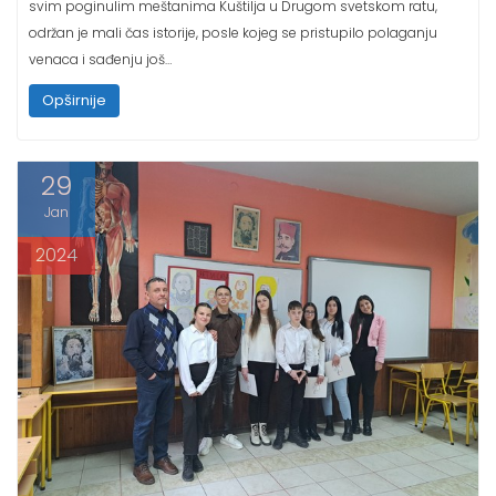
održan je mali čas istorije, posle kojeg se pristupilo polaganju
venaca i sađenju još…
Opširnije
29
Jan
2024