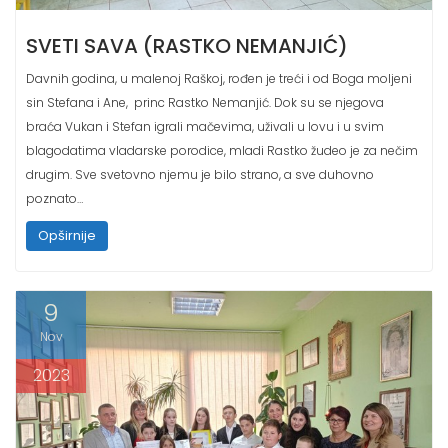
SVETI SAVA (RASTKO NEMANJIĆ)
Davnih godina, u malenoj Raškoj, rođen je treći i od Boga moljeni
sin Stefana i Ane, princ Rastko Nemanjić. Dok su se njegova
braća Vukan i Stefan igrali mačevima, uživali u lovu i u svim
blagodatima vladarske porodice, mladi Rastko žudeo je za nečim
drugim. Sve svetovno njemu je bilo strano, a sve duhovno
poznato…
Opširnije
9
Nov
2023