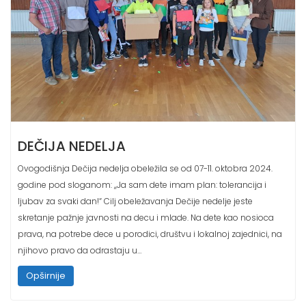
DEČIJA NEDELJA
Ovogodišnja Dečija nedelja obeležila se od 07-11. oktobra 2024.
godine pod sloganom: ,,Ja sam dete imam plan: tolerancija i
ljubav za svaki dan!“ Cilj obeležavanja Dečije nedelje jeste
skretanje pažnje javnosti na decu i mlade. Na dete kao nosioca
prava, na potrebe dece u porodici, društvu i lokalnoj zajednici, na
njihovo pravo da odrastaju u…
Opširnije