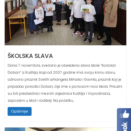
ŠKOLSKA SLAVA
Dana 7. novembra, svečano je obeležena slava škole “Koriolan
Doban” iz Kuštilja, koja od 2007. godine ima svoju krsnu slavu,
odnosno praznik Svetih arhangela Mihaila i Gavrila, praznik koji je
pripadao porodici Doban, čije ime s ponosom nosi škola. Prisutni
su bili predsednici mesnih zajednica Kuštilja i Vojvodinaca,
zaposleni u školi i roditelji. Na početku…
Opširnije
17