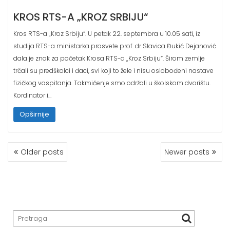
KROS RTS-A „KROZ SRBIJU“
Kros RTS-a „Kroz Srbiju“. U petak 22. septembra u 10.05 sati, iz
studija RTS-a ministarka prosvete prof. dr Slavica Đukić Dejanović
dala je znak za početak Krosa RTS-a „Kroz Srbiju“. Širom zemlje
trčali su predškolci i đaci, svi koji to žele i nisu oslobođeni nastave
fizičkog vaspitanja. Takmičenje smo održali u školskom dvorištu.
Kordinator i…
Opširnije
Older posts
Newer posts
P
O
S
T
S
N
A
V