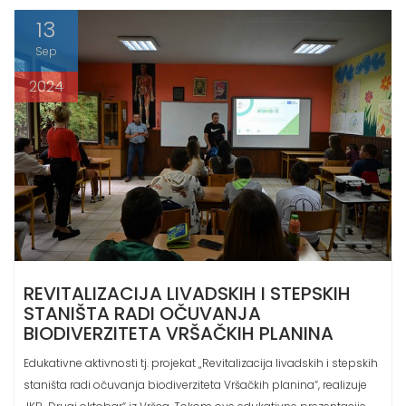
13
Sep
2024
REVITALIZACIJA LIVADSKIH I STEPSKIH
STANIŠTA RADI OČUVANJA
BIODIVERZITETA VRŠAČKIH PLANINA
Edukativne aktivnosti tj. projekat „Revitalizacija livadskih i stepskih
staništa radi očuvanja biodiverziteta Vršačkih planina“, realizuje
JKP „Drugi oktobar“ iz Vršca. Tokom ove edukativne prezentacije,