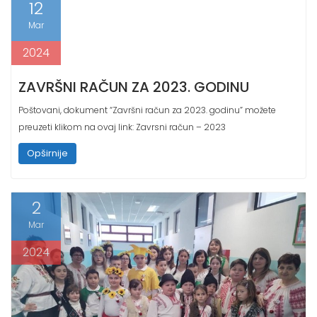
Mar
2024
ZAVRŠNI RAČUN ZA 2023. GODINU
Poštovani, dokument “Završni račun za 2023. godinu” možete
preuzeti klikom na ovaj link: Zavrsni račun – 2023
Opširnije
2
Mar
2024