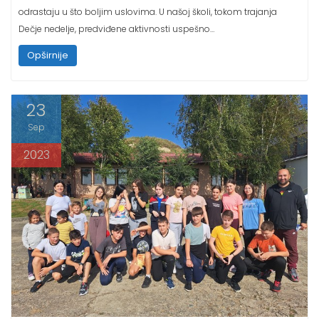
Dečje nedelje, predviđene aktivnosti uspešno…
Opširnije
23
Sep
2023