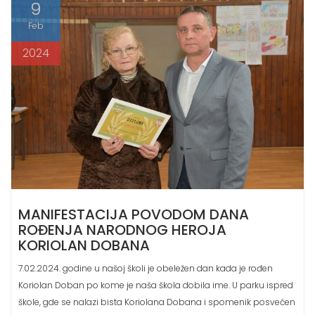
Feb
2024
MANIFESTACIJA POVODOM DANA
ROĐENJA NARODNOG HEROJA
KORIOLAN DOBANA
7.02.2024. godine u našoj školi je obeležen dan kada je rođen
Koriolan Doban po kome je naša škola dobila ime. U parku ispred
škole, gde se nalazi bista Koriolana Dobana i spomenik posvećen
svim poginulim meštanima Kuštilja u Drugom svetskom ratu,