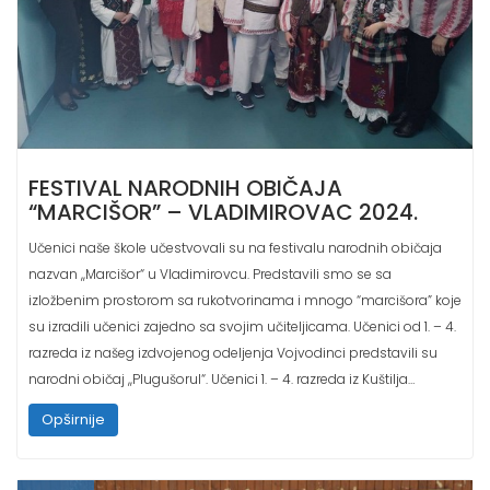
FESTIVAL NARODNIH OBIČAJA
“MARCIŠOR” – VLADIMIROVAC 2024.
Učenici naše škole učestvovali su na festivalu narodnih običaja
nazvan ,,Marcišor“ u Vladimirovcu. Predstavili smo se sa
izložbenim prostorom sa rukotvorinama i mnogo “marcišora” koje
su izradili učenici zajedno sa svojim učiteljicama. Učenici od 1. – 4.
razreda iz našeg izdvojenog odeljenja Vojvodinci predstavili su
narodni običaj ,,Plugušorul“. Učenici 1. – 4. razreda iz Kuštilja…
Opširnije
9